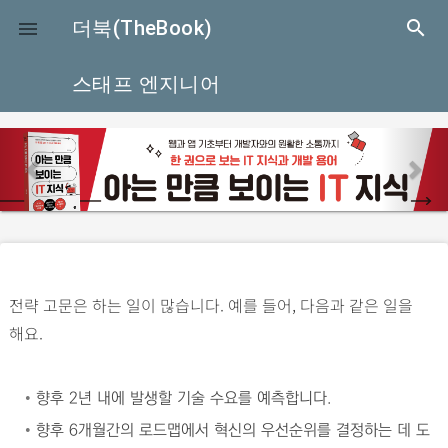
close
더북(TheBook)
search

스태프 엔지니어
p
n
r
e
e
x
v
t
i
o
전략 고문은 하는 일이 많습니다. 예를 들어, 다음과 같은 일을
u
해요.
s
•
향후 2년 내에 발생할 기술 수요를 예측합니다.
•
향후 6개월간의 로드맵에서 혁신의 우선순위를 결정하는 데 도