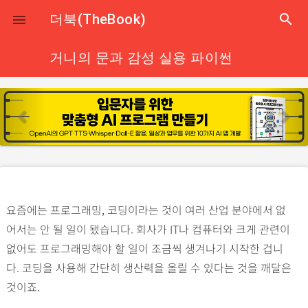
close
더북(TheBook)
search

거니의 문과 감성 실용 파이썬
p
n
r
e
e
x
v
t
i
o
요즘에는 프로그래밍, 코딩이라는 것이 여러 산업 분야에서 없
u
어서는 안 될 일이 됐습니다. 회사가 IT나 컴퓨터와 크게 관련이
s
없어도 프로그래밍해야 할 일이 조금씩 생겨나기 시작한 겁니
다. 코딩을 사용해 간단히 생산력을 올릴 수 있다는 것을 깨달은
것이죠.