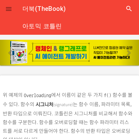
close
더북(TheBook)
search

아토믹 코틀린
p
n
r
e
e
x
v
t
i
o
위 예제의
에서 이름이 같은 두 가지
함수를 볼
u
Overloading
f()
수 있다. 함수의
는 함수 이름, 파라미터 목록,
s
(signature)
시그니처
반환 타입으로 이뤄진다. 코틀린은 시그니처를 비교해서 함수와
함수를 구분한다. 함수를 오버로딩할 때는 함수 파라미터 리스
트를 서로 다르게 만들어야 한다. 함수의 반환 타입은 오버로딩