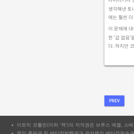
생각해낸 토
에는 훨씬 더
이 문제에 대
한 ‘값 없음
다. 하지만 
PREV
아토믹 코틀린(이하 '책')의 저작권은 브루스 에켈, 
책의 출판권 및 배타적발행권과 전자책의 배타적전송권은