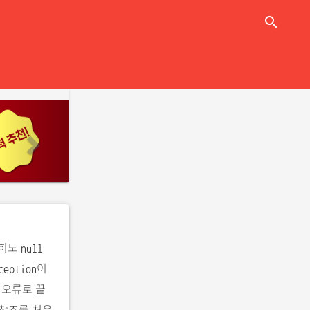
close
search
n
e
x
t
행히도
null
이
ception
 오류로 끝
참조를 처음