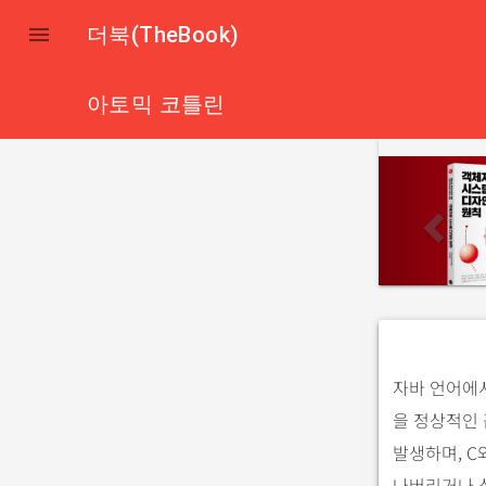

더북(TheBook)
아토믹 코틀린
p
r
e
v
i
o
u
s
자바 언어에
을 정상적인
발생하며, C
나버리거나 