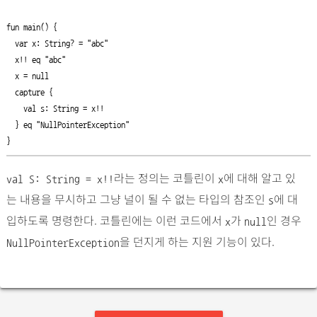
fun main() {

  var x: String? = "abc"

  x!! eq "abc"

  x = null

  capture {

    val s: String = x!!

  } eq "NullPointerException"

}
라는 정의는 코틀린이
에 대해 알고 있
val S: String = x!!
x
는 내용을 무시하고 그냥 널이 될 수 없는 타입의 참조인
에 대
s
입하도록 명령한다. 코틀린에는 이런 코드에서
가
인 경우
x
null
을 던지게 하는 지원 기능이 있다.
NullPointerException