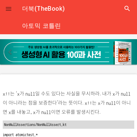
close
더북(TheBook)
search

아토믹 코틀린
p
n
r
e
e
x
v
t
i
o
는 ‘
가
일 수도 있다는 사실을 무시하라. 내가
가
u
x!!
x
null
x
null
이 아니라는 점을 보증한다’라는 뜻이다.
는
가
이 아니
s
x!!
x
null
면
를 내놓고,
가
이면 오류를 발생시킨다.
x
x
null
NonNullAssertions/NonNullAssert.kt
import atomictest.*
