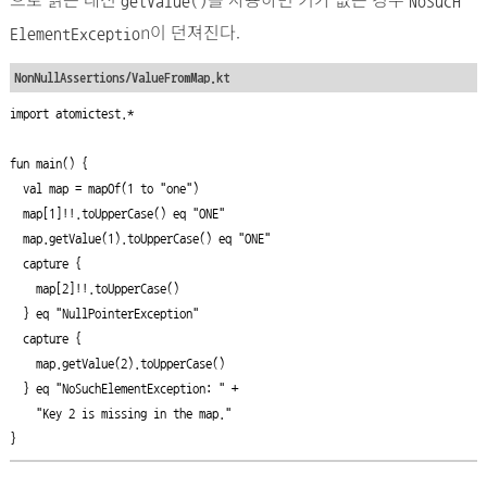
getValue()
NoSucH
n이 던져진다.
ElementExceptio
NonNullAssertions/ValueFromMap.kt
import atomictest.*

fun main() {

  val map = mapOf(1 to "one")

  map[1]!!.toUpperCase() eq "ONE"

  map.getValue(1).toUpperCase() eq "ONE"

  capture {

    map[2]!!.toUpperCase()

  } eq "NullPointerException"

  capture {

    map.getValue(2).toUpperCase()

  } eq "NoSuchElementException: " +

    "Key 2 is missing in the map."

}