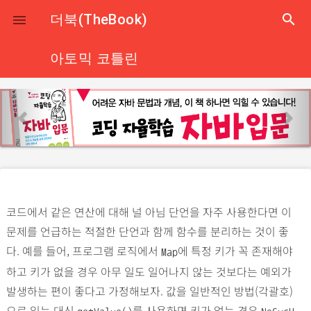
close
더북(TheBook)
search

아토믹 코틀린
p
n
r
e
e
x
v
t
i
o
코드에서 같은 연산에 대해 널 아님 단언을 자주 사용한다면 이
u
문제를 언급하는 적절한 단언과 함께 함수를 분리하는 것이 좋
s
다. 예를 들어, 프로그램 로직에서
에 특정 키가 꼭 존재해야
Map
하고 키가 없을 경우 아무 일도 일어나지 않는 것보다는 예외가
발생하는 편이 좋다고 가정해보자. 값을 일반적인 방법(각괄호)
으로 읽는 대신
를 사용하면 키가 없는 경우