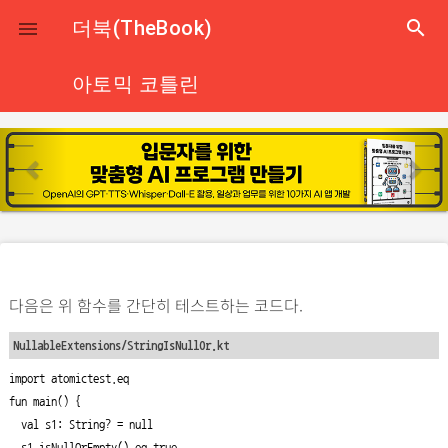
close
더북(TheBook)
search

아토믹 코틀린
p
n
r
e
e
x
v
t
i
o
다음은 위 함수를 간단히 테스트하는 코드다.
u
s
NullableExtensions/StringIsNullOr.kt
import atomictest.eq

fun main() {

  val s1: String? = null

  s1.isNullOrEmpty() eq true
