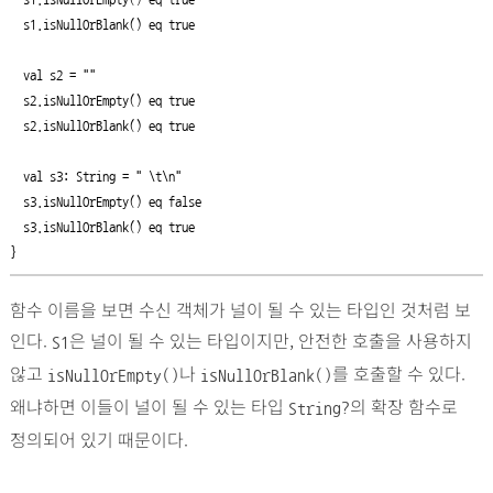
  s1.isNullOrBlank() eq true

  val s2 = ""

  s2.isNullOrEmpty() eq true

  s2.isNullOrBlank() eq true

  val s3: String = " \t\n"

  s3.isNullOrEmpty() eq false

  s3.isNullOrBlank() eq true

}
함수 이름을 보면 수신 객체가 널이 될 수 있는 타입인 것처럼 보
인다.
은 널이 될 수 있는 타입이지만, 안전한 호출을 사용하지
S1
않고
나
를 호출할 수 있다.
isNullOrEmpty()
isNullOrBlank()
왜냐하면 이들이 널이 될 수 있는 타입
의 확장 함수로
String?
정의되어 있기 때문이다.