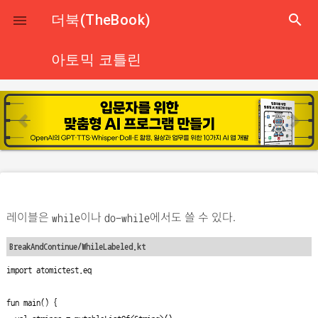
close
더북(TheBook)
search

아토믹 코틀린
p
n
r
e
e
x
v
t
i
o
레이블은
이나
에서도 쓸 수 있다.
u
while
do-while
s
BreakAndContinue/WhileLabeled.kt
import atomictest.eq

fun main() {
