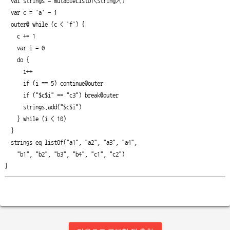
  val strings = mutableListOf<String>()

  var c = 'a' - 1

  outer@ while (c < 'f') {

    c += 1

    var i = 0

    do {

      i++

      if (i == 5) continue@outer

      if ("$c$i" == "c3") break@outer

      strings.add("$c$i")

    } while (i < 10)

  }

  strings eq listOf("a1", "a2", "a3", "a4",

    "b1", "b2", "b3", "b4", "c1", "c2")

}