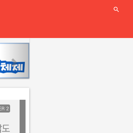
close
search
n
e
x
t
ER 2
잡도