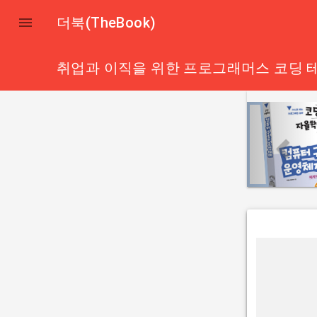

더북(TheBook)
취업과 이직을 위한 프로그래머스 코딩 테
p
r
e
v
i
o
u
s