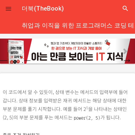
close
더북(TheBook)
search

취업과 이직을 위한 프로그래머스 코딩 테스
p
n
r
e
e
x
v
t
i
o
이 코드에서 알 수 있듯이, 상태 변수는 메서드의 입력부에 들어
u
갑니다. 상태 정보를 입력받은 재귀 메서드는 해당 상태에 대한
s
부분 문제를 풀기 시작합니다. 예를 들어 2
을 나타내는 상태인
5
(2, 5)의 부분 문제를 푸는 메서드는
가 됩니다.
power(2, 5)