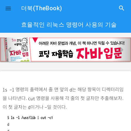
close
더북(TheBook)
search

효율적인 리눅스 명령어 사용의 기술
p
n
r
e
e
x
v
t
i
o
명령의 출력에서 줄 맨 앞의
는 해당 항목이 디렉터리임
u
ls -l
d
을 나타낸다.
명령을 사용해 각 줄의 첫 글자만 추출해보자.
s
cut
이 첫 글자는
이거나
일 것이다.
d
-
$ 
ls -l /usr/lib | cut -c1
d
