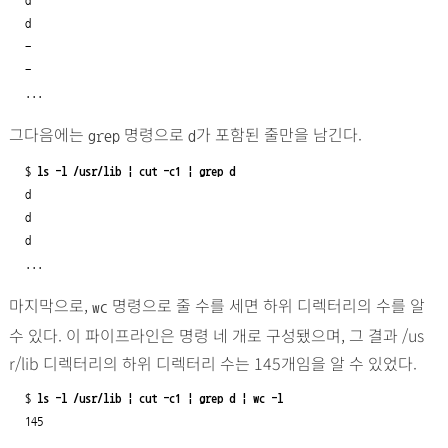
d

d

-

-

...
그다음에는
명령으로
가 포함된 줄만을 남긴다.
grep
d
$ 
ls -l /usr/lib | cut -c1 | grep d
d

d

d

...
마지막으로,
명령으로 줄 수를 세면 하위 디렉터리의 수를 알
wc
수 있다. 이 파이프라인은 명령 네 개로 구성됐으며, 그 결과 /us
r/lib 디렉터리의 하위 디렉터리 수는 145개임을 알 수 있었다.
$ 
ls -l /usr/lib | cut -c1 | grep d | wc -l
145