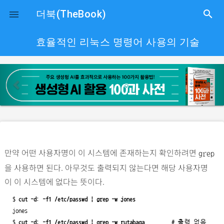
close
더북(TheBook)
search

효율적인 리눅스 명령어 사용의 기술
p
n
r
e
e
x
v
t
i
o
만약 어떤 사용자명이 이 시스템에 존재하는지 확인하려면
u
grep
을 사용하면 된다. 아무것도 출력되지 않는다면 해당 사용자명
s
이 이 시스템에 없다는 뜻이다.
$ 
cut -d: -f1 /etc/passwd | grep -w jones
jones

$ 
cut -d: -f1 /etc/passwd | grep -w rutabaga
         # 출력 없음