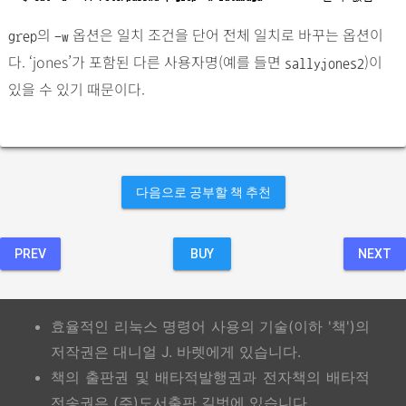
의
옵션은 일치 조건을 단어 전체 일치로 바꾸는 옵션이
grep
-w
다. ‘jones’가 포함된 다른 사용자명(예를 들면
)이
sallyjones2
있을 수 있기 때문이다.
다음으로 공부할 책 추천
PREV
BUY
NEXT
효율적인 리눅스 명령어 사용의 기술(이하 '책')의
저작권은 대니얼 J. 바렛에게 있습니다.
책의 출판권 및 배타적발행권과 전자책의 배타적
전송권은 (주)도서출판 길벗에 있습니다.