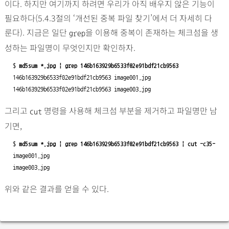
이다. 하지만 여기까지 하려면 우리가 아직 배우지 않은 기능이
필요하다(5.4.3절의 ‘개선된 중복 파일 찾기’에서 더 자세히 다
룬다). 지금은 일단
을 이용해 중복이 존재하는 체크섬을 생
grep
성하는 파일명이 무엇인지만 확인하자.
$ 
md5sum *.jpg | grep 146b163929b6533f02e91bdf21cb9563
146b163929b6533f02e91bdf21cb9563 image001.jpg

146b163929b6533f02e91bdf21cb9563 image003.jpg
그리고
명령을 사용해 체크섬 부분을 제거하고 파일명만 남
cut
기면,
$ 
md5sum *.jpg | grep 146b163929b6533f02e91bdf21cb9563 | cut -c35-
image001.jpg

image003.jpg
위와 같은 결과를 얻을 수 있다.