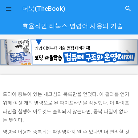
close
더북(TheBook)
search

효율적인 리눅스 명령어 사용의 기술
p
n
r
e
e
x
v
t
i
o
드디어 중복이 있는 체크섬의 목록만을 얻었다. 이 결과를 얻기
u
위해 여섯 개의 명령으로 된 파이프라인을 작성했다. 이 파이프
s
라인을 실행해 아무것도 출력되지 않는다면, 중복 파일이 없다
는 뜻이다.
명령을 이용해 중복되는 파일명까지 알 수 있다면 더 편리할 것