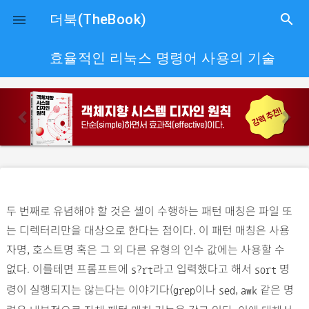
close
더북(TheBook)
search

효율적인 리눅스 명령어 사용의 기술
p
n
r
e
e
x
v
t
i
o
두 번째로 유념해야 할 것은 셸이 수행하는 패턴 매칭은 파일 또
u
는 디렉터리만을 대상으로 한다는 점이다. 이 패턴 매칭은 사용
s
자명, 호스트명 혹은 그 외 다른 유형의 인수 값에는 사용할 수
없다. 이를테면 프롬프트에
라고 입력했다고 해서
명
s?rt
sort
령이 실행되지는 않는다는 이야기다(
이나
,
같은 명
grep
sed
awk