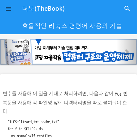
close
더북(TheBook)
search

효율적인 리눅스 명령어 사용의 기술
p
n
r
e
e
x
v
t
i
o
변수를 사용해 이 일을 제대로 처리하려면, 다음과 같이
반
u
for
복문을 사용해 각 파일명 앞에 디렉터리명을 따로 붙여줘야 한
s
다.
FILES="lizard.txt snake.txt"

for f in $FILES; do

  mv mammals/$f reptiles
