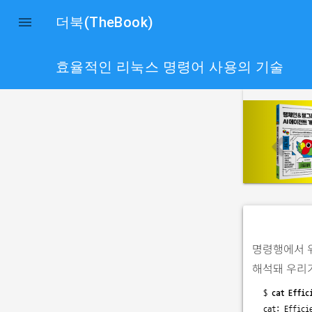

더북(TheBook)
효율적인 리눅스 명령어 사용의 기술
p
r
e
v
i
o
u
s
명령행에서 
해석돼 우리
$ 
cat Effic
cat: Effici