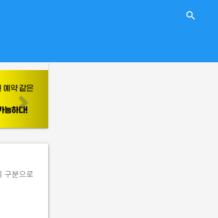
close
search
n
e
x
t
의 구분으로