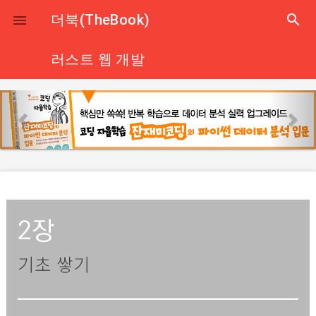
close
더북(TheBook)
search

러스트 웹 개발
p
n
r
e
e
x
v
t
i
o
u
2장
s
기초 쌓기