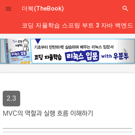
close
더북(TheBook)
search

코딩 자율학습 스프링 부트 3 자바 백엔드
p
n
r
e
e
x
v
t
i
o
u
2.3
s
MVC의 역할과 실행 흐름 이해하기