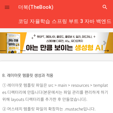
close
더북(TheBook)
search

코딩 자율학습 스프링 부트 3 자바 백엔드
p
n
r
e
e
x
v
t
i
o
8. 레이아웃 템플릿 생성과 적용
u
① 레이아웃 템플릿 파일은 src > main > resources > templat
s
es 디렉터리에 만듭니다(본문에서는 파일 관리를 편리하게 하기
위해 layouts 디렉터리를 추가한 후 만들었습니다).
② 머스테치 템플릿 파일의 확장자는 .mustache입니다.