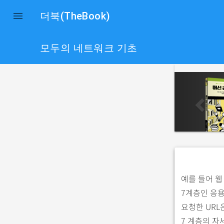

더북(TheBook)
모두의 네트워크 기초
p
r
e
v
i
o
u
s
예를 들어 웹 
7계층인 응용
요청한 URL은
7 계층의 자