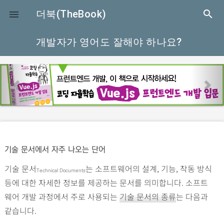
close
더북(TheBook)
search

개발자가 영어도 잘해야 하나요?
p
n
r
e
e
x
v
t
i
o
기술 문서에서 자주 나오는 단어
u
기술 문서
는 소프트웨어의 설계, 기능, 작동 방식
s
Technical Documents
등에 대한 자세한 정보를 제공하는 문서를 의미합니다. 소프트
웨어 개발 과정에서 주로 사용되는
기술 문서의 종류
는 다음과
같습니다.