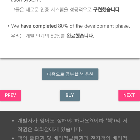
그들은 새로운 인증 시스템을 성공적으로
구현했습니다
.
•
We
have completed
80% of the development phase.
우리는 개발 단계의 80%를
완료했습니다
.
다음으로 공부할 책 추천
PREV
BUY
NEXT
개발자가 영어도 잘해야 하나요?(이하 '책')의 저
작권은 최희철에게 있습니다.
책의 출판권 및 배타적발행권과 전자책의 배타적