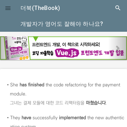
close
더북(TheBook)
search

개발자가 영어도 잘해야 하나요?
p
n
r
e
e
x
v
t
i
o
•
She
has finished
the code refactoring for the payment
u
module.
s
그녀는 결제 모듈에 대한 코드 리팩터링을
마쳤습니다
.
•
They
have
successfully
implemented
the new authentic
ation system.