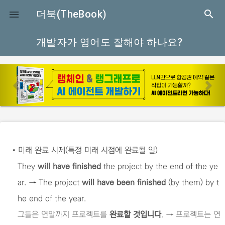
close
더북(TheBook)
search

개발자가 영어도 잘해야 하나요?
p
n
r
e
e
x
v
t
i
o
•
미래 완료 시제(특정 미래 시점에 완료될 일)
u
They
will have finished
the project by the end of the ye
s
ar. → The project
will have been finished
(by them) by t
he end of the year.
그들은 연말까지 프로젝트를
완료할 것입니다
. → 프로젝트는 연