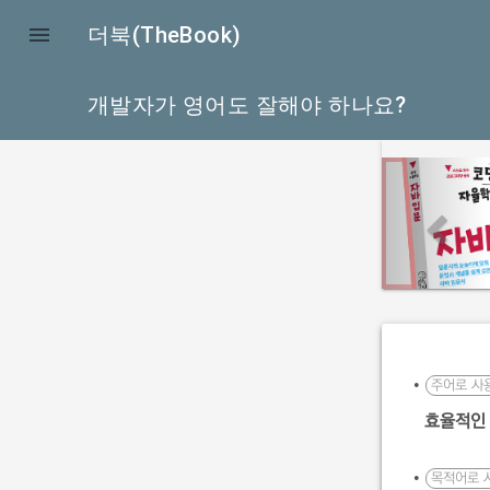

더북(TheBook)
개발자가 영어도 잘해야 하나요?
p
r
e
v
i
o
u
s
•
주어로 사
효율적인
•
목적어로 