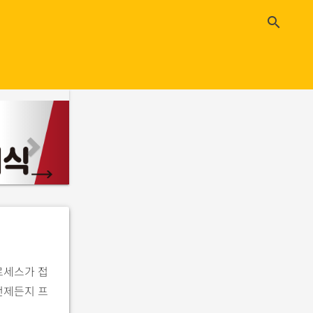
close
search
n
e
x
t
로세스가 접
언제든지 프