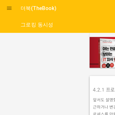

더북(TheBook)
그로킹 동시성
p
r
e
v
i
o
u
4.2.1 
s
앞서도 설명
근하거나 변
로세스를 만들