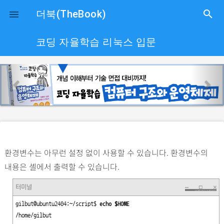
close
더북(TheBook)
search

코딩 자율학습 리눅스 입문
p
n
r
e
e
x
v
t
i
o
환경변수는 아무런 설정 없이 사용할 수 있습니다. 환경변수의
u
내용은 셸에서 출력할 수 있습니다.
s
터미널
gilbut@ubuntu2404:~/script$ 
echo $HOME
/home/gilbut
