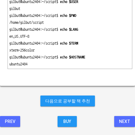
gilbut@ubuntu2404:~/script$ 
echo $USER
gilbut

gilbut@ubuntu2404:~/script$ 
echo $PWD
/home/gilbut/script

gilbut@ubuntu2404:~/script$ 
echo $LANG
en_US.UTF-8

gilbut@ubuntu2404:~/script$ 
echo $TERM
xterm-256color

gilbut@ubuntu2404:~/script$ 
echo $HOSTNAME
ubuntu2404
다음으로 공부할 책 추천
PREV
BUY
NEXT