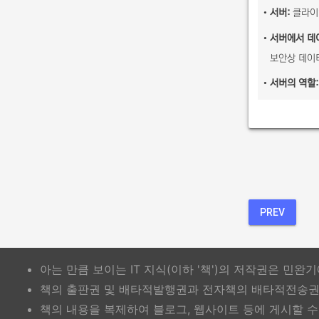
•
서버:
클라이언
•
서버에서 데
보안상 데이
•
서버의 역할:
PREV
아는 만큼 보이는 IT 지식(이하 '책')의 저작권은 민완
책의 출판권 및 배타적발행권과 전자책의 배타적전송권은
책의 내용을 복제하여 블로그, 웹사이트 등에 게시할 수