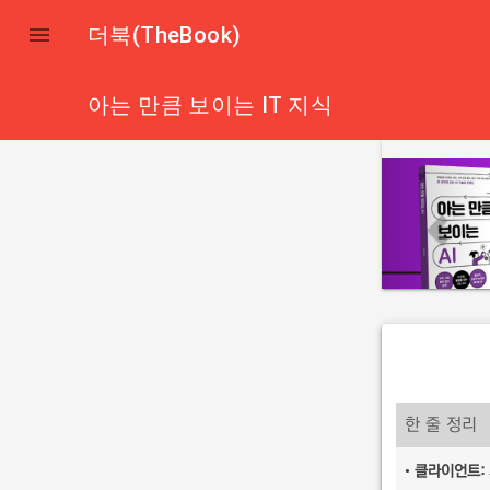

더북(TheBook)
아는 만큼 보이는 IT 지식
p
r
e
v
i
o
u
s
한 줄 정리
•
클라이언트: