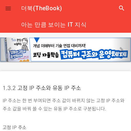
close
더북(TheBook)
search

아는 만큼 보이는 IT 지식
p
n
r
e
e
x
v
t
i
o
1.3.2
고정 IP 주소와 유동 IP 주소
u
s
IP 주소는 한 번 부여되면 주소 값이 바뀌지 않는 고정 IP 주소와
주소 값을 바꿔 쓸 수 있는 유동 IP 주소로 구분됩니다.
고정 IP 주소