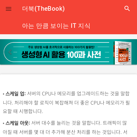
close
더북(TheBook)
search

아는 만큼 보이는 IT 지식
p
n
r
e
e
x
v
t
i
o
•
서버의 CPU나 메모리를 업그레이드하는 것을 말합
u
스케일 업:
니다. 처리해야 할 로직이 복잡해져 더 좋은 CPU나 메모리가 필
s
요할 때 시행합니다.
•
서버 대수를 늘리는 것을 말합니다. 트래픽이 많
스케일 아웃:
아질 때 서버를 몇 대 더 추가해 분산 처리를 하는 것입니다. 서