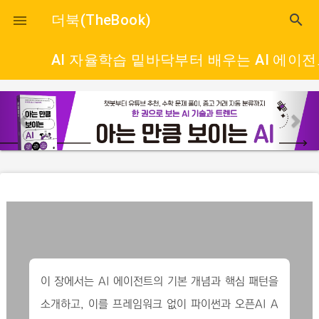
close
더북(TheBook)
search

AI 자율학습 밑바닥부터 배우는 AI 에이
p
n
r
e
e
x
v
t
i
o
u
s
이 장에서는 AI 에이전트의 기본 개념과 핵심 패턴을
소개하고, 이를 프레임워크 없이 파이썬과 오픈AI A