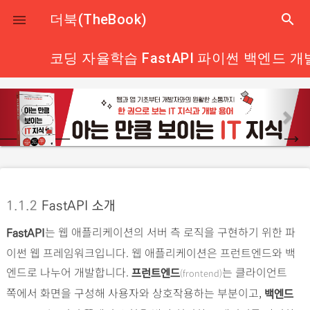
close
더북(TheBook)
search

코딩 자율학습 FastAPI 파이썬 백엔드 개
p
n
r
e
e
x
v
t
i
o
1.1.2
FastAPI 소개
u
는 웹 애플리케이션의 서버 측 로직을 구현하기 위한 파
s
FastAPI
이썬 웹 프레임워크입니다. 웹 애플리케이션은 프런트엔드와 백
엔드로 나누어 개발합니다.
는 클라이언트
(frontend)
프런트엔드
쪽에서 화면을 구성해 사용자와 상호작용하는 부분이고,
백엔드