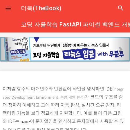
close
더북(TheBook)
search

코딩 자율학습 FastAPI 파이썬 백엔드 개
p
n
r
e
e
x
v
t
i
o
이처럼 함수의 매개변수와 반환값에 타입을 명시하면 IDE
(Integr
u
가 코드의 구조를 좀
ated Development Environment, 통합 개발 환경)
s
더 정확히 이해하고 그에 따라 자동 완성, 실시간 오류 감지, 리
팩터링 기능을 보다 정교하게 지원합니다. 예를 들어 다음 그림
의 IDE는
이 문자열임을 인식하고 문자열에서 사용할 수 있
name
는 메서드를 자동 완성 목록으로 제안합니다.