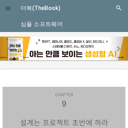
close
더북(TheBook)
search

심플 소프트웨어
p
n
r
e
e
x
v
t
i
o
u
CHAPTER
s
9
설계는 프로젝트 초반에 하라