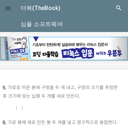
close
더북(TheBook)
search

심플 소프트웨어
p
n
r
e
e
x
v
t
i
o
가로로 끼운 봉에 구멍을 두 개 내고, 구멍의 크기를 측정한
u
5.
후 크기에 맞는 납봉 두 개를 새로 만든다.
s
가로 봉에 새로 만든 봉 두 개를 넣고 영구적으로 용접한다.
6.