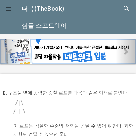
close
더북(TheBook)
search

심플 소프트웨어
p
n
r
e
e
x
v
t
i
o
구조물 옆에 강력한 강철 로프를 다음과 같은 형태로 붙인다.
u
8.
s
이 로프는 적절한 수준의 저항을 견딜 수 있어야 한다. 과한
저항도 견딜 수 있으면 좋다.