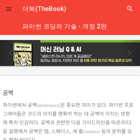
close
더북(TheBook)
search

파이썬 코딩의 기술 - 개정 2판
p
n
r
e
e
x
v
t
i
o
공백
u
파이썬에서 공백
은 중요한 의미가 있다. 파이썬 프로
s
(whitespace)
그래머들은 코드의 의미를 명확히 하는 데 공백이 미치는 영향
에 특히 민감하다. 공백과 관련한 다음 가이드라인을 따르라(다
음 설명에서 공백은 탭, 스페이스, 새 줄
등의 문자를 모
(newline)
두 합한 말이다).