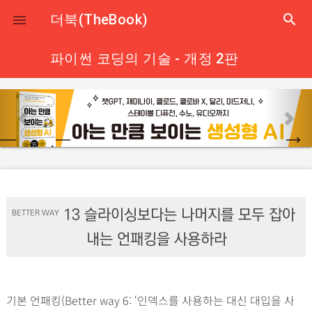
close
더북(TheBook)
search

파이썬 코딩의 기술 - 개정 2판
p
n
r
e
e
x
v
t
i
o
13
슬라이싱보다는 나머지를 모두 잡아
u
BETTER WAY
s
내는 언패킹을 사용하라
기본 언패킹(Better way 6: ‘인덱스를 사용하는 대신 대입을 사