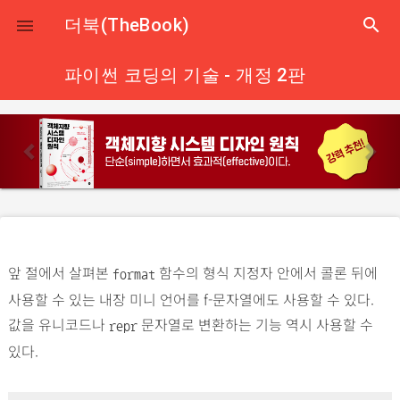
close
더북(TheBook)
search

파이썬 코딩의 기술 - 개정 2판
p
n
r
e
e
x
v
t
i
o
앞 절에서 살펴본
함수의 형식 지정자 안에서 콜론 뒤에
u
format
사용할 수 있는 내장 미니 언어를 f-문자열에도 사용할 수 있다.
s
값을 유니코드나
문자열로 변환하는 기능 역시 사용할 수
repr
있다.