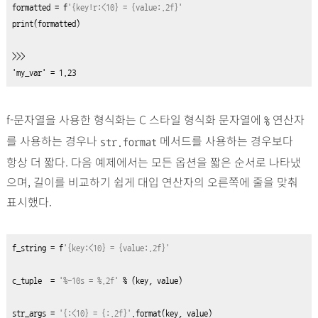
formatted 
=
 f
'{key!r:<10} = {value:.2f}'
print
(formatted)

>>>

'my_var' = 1.23
f-문자열을 사용한 형식화는 C 스타일 형식화 문자열에
연산자
%
를 사용하는 경우나
메서드를 사용하는 경우보다
str.format
항상 더 짧다. 다음 예제에서는 모든 옵션을 짧은 순서로 나타냈
으며, 길이를 비교하기 쉽게 대입 연산자의 오른쪽에 줄을 맞춰
표시했다.
f_string 
=
 f
'{key:<10} = {value:.2f}'
c_tuple  
=
'%-10s = %.2f'
%
 (key, value)

str_args 
=
'{:<10} = {:.2f}'
.
format(key, value)