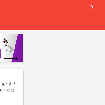
close
search
n
e
x
t
 로직을 처
지 매력이