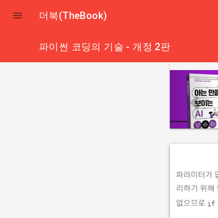

더북(TheBook)
파이썬 코딩의 기술 - 개정 2판
p
r
e
v
i
o
u
s
파라미터가 없
리하기 위해
없으므로
if