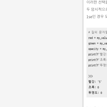
이러한 선택을
두 암시적으
인 경우
lse
# 질의 문자열
red 
=
my_valu
green 
=
my_va
opacity 
=
my_
print
(f
'빨강
print
(f
'초록
print
(f
'투명
>>>

빨강: '5'

초록: 0

투명도: 0