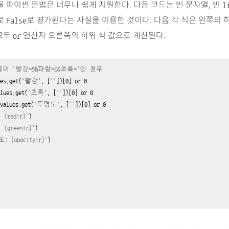
 파이썬 문법은 너무나 쉽게 지원한다. 다음 코드는 빈 문자열, 빈
l
로
로 평가된다는 사실을 이용한 것이다. 다음 각 식은 왼쪽의 
False
 모두
연산자 오른쪽의 하위 식 값으로 계산된다.
or
이 '빨강=5&파랑=0&초록='인 경우
es.get(
'빨강'
, [
''
])
[
0
] 
or
0
lues.get(
'초록'
, [
''
])
[
0
] 
or
0
values.get(
'투명도'
, [
''
])
[
0
] 
or
0
: {red!r}'
: {green!r}'
도
: {opacity!r}'
)
