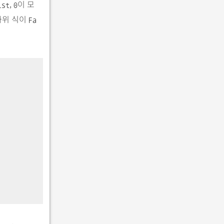
,
이 모
ist
0
하위 식이
Fa