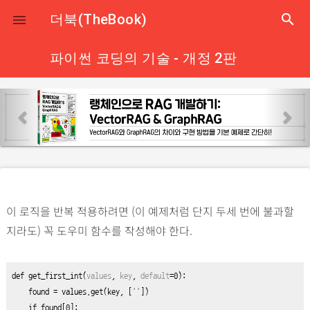
close
더북(TheBook)
search

파이썬 코딩의 기술 - 개정 2판
p
n
r
e
e
x
v
t
i
o
이 로직을 반복 적용하려면 (이 예제처럼 단지 두세 번에 불과할
u
지라도) 꼭 도우미 함수를 작성해야 한다.
s
def
get_first_int
(
values
, 
key
, 
default
=
0
):

    found 
=
values.get(key, [
''
])
if
 found[
0
]:
