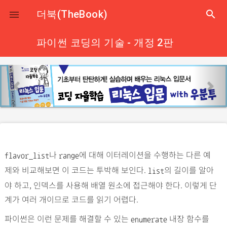
close
더북(TheBook)
search

파이썬 코딩의 기술 - 개정 2판
p
n
r
e
e
x
v
t
i
o
나
에 대해 이터레이션을 수행하는 다른 예
u
flavor_list
range
제와 비교해보면 이 코드는 투박해 보인다.
의 길이를 알아
s
list
야 하고, 인덱스를 사용해 배열 원소에 접근해야 한다. 이렇게 단
계가 여러 개이므로 코드를 읽기 어렵다.
파이썬은 이런 문제를 해결할 수 있는
내장 함수를
enumerate