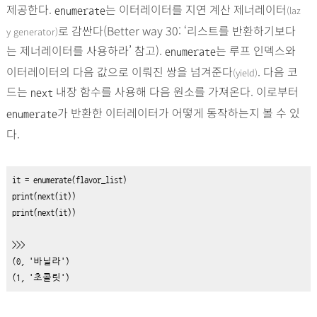
제공한다.
는 이터레이터를 지연 계산 제너레이터
(laz
enumerate
로 감싼다(Better way 30: ‘리스트를 반환하기보다
y generator)
는 제너레이터를 사용하라’ 참고).
는 루프 인덱스와
enumerate
이터레이터의 다음 값으로 이뤄진 쌍을 넘겨준다
. 다음 코
(yield)
드는
내장 함수를 사용해 다음 원소를 가져온다. 이로부터
next
가 반환한 이터레이터가 어떻게 동작하는지 볼 수 있
enumerate
다.
it 
=
enumerate
(flavor_list)
print
(
next
(it)
print
(
next
(it)
)

>>>

(0, '바닐라')

(1, '초콜릿')