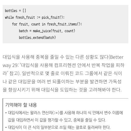
bottles 
=
while
 fresh_fruit :
=
pick_fruit()
:

for
 fruit, count 
in
fresh_fruit.items()
:

        batch 
=
make_juice(fruit, count)
bottles.extend(batch)
대입식을 사용해 중복을 줄일 수 있는 다른 상황도 많다(Better
way 29: ‘대입식을 사용해 컴프리헨션 안에서 반복 작업을 피하
라’ 참고). 일반적으로 몇 줄로 이뤄진 코드 그룹에서 같은 식이
나 같은 대입문을 여러 번 되풀이하는 부분을 발견하면 가독성
을 향상시키기 위해 대입식을 도입하는 것을 고려해봐야 한다.
기억해야 할 내용
• 대입식에서는 왈러스 연산자(
:=)
를 사용해 하나의 식 안에서 변수 이름에
값을 대입하면서 이 값을 평가할 수 있고, 중복을 줄일 수 있다.
• 대입식이 더 큰 식의 일부분으로 쓰일 때는 괄호로 둘러싸야 한다.