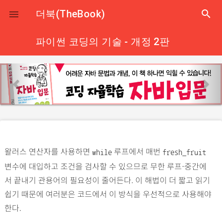
close
더북(TheBook)
search

파이썬 코딩의 기술 - 개정 2판
p
n
r
e
e
x
v
t
i
o
왈러스 연산자를 사용하면
루프에서 매번
u
while
fresh_fruit
변수에 대입하고 조건을 검사할 수 있으므로 무한 루프-중간에
s
서 끝내기 관용어의 필요성이 줄어든다. 이 해법이 더 짧고 읽기
쉽기 때문에 여러분은 코드에서 이 방식을 우선적으로 사용해야
한다.