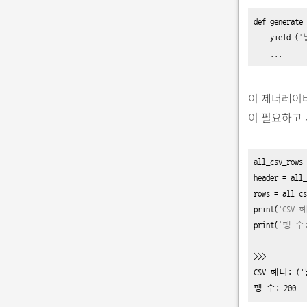
def
generate_
yield
 (
'
    ...
이 제너레이
이 필요하고
all_csv_rows 
header 
=
 all_
rows 
=
 all_cs
print
(
'CSV 
헤
print
(
'행 수:
>>>

CSV 헤더: (
행 수: 200