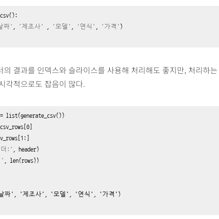
csv
():

날짜'
, 
'제조사'
 , 
'모델'
, 
'연식'
, 
'가격'
)

터의 결과를 인덱스와 슬라이스를 사용해 처리해도 좋지만, 처리하는 
 시각적으로도 잡음이 많다.
=
list
(generate_csv())
csv_rows[
0
]

v_rows[
1
더:'
'
, 
len
(rows)
)

'날짜', '제조사', '모델', '연식', '가격')
