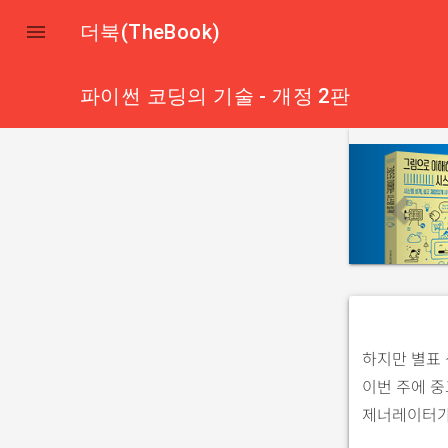

더북(TheBook)
파이썬 코딩의 기술 - 개정 2판
p
r
e
v
i
o
u
s
하지만 별표 
이번 주에 중
제너레이터가