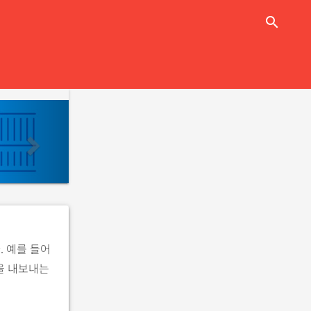
close
search
n
e
x
t
. 예를 들어
을 내보내는