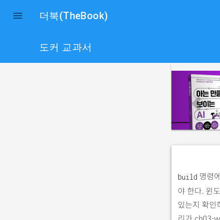

더북(TheBook)
도커 교과서
p
r
e
v
i
o
u
s
명령에
build
야 한다. 윈
있는지 확인하
리가 ch03-