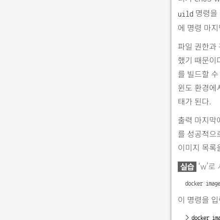
명령을 
uild
에 명령 마지
파일 권한과
했기 때문이
를 빌드할 수
윈도 환경에
태가 된다.
출력 마지막에 ‘
를 성공적으
이미지 목록을
‘w’로
실습
docker imag
이 명령을 
> docker ima