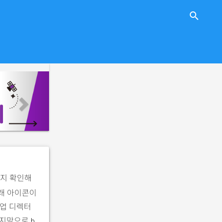
close
search
n
e
x
t
인지 확인해
고래 아이콘이
작업 디렉터
. 마지막으로
b