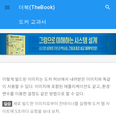
close
더북(TheBook)
search

도커 교과서
p
n
r
e
e
x
v
t
i
o
이렇게 빌드된 이미지는 도커 허브에서 내려받은 이미지와 똑같
u
이 사용할 수 있다. 이미지에 포함된 애플리케이션도 같고, 환경
s
변수를 이용한 설정도 같은 방법으로 할 수 있다.
새로 빌드한 이미지로부터 컨테이너를 실행해 도커 웹 사
실습
이트에 5초마다 요청을 보내 보자.