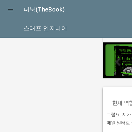

더북(TheBook)
스태프 엔지니어
p
r
e
v
i
o
u
현재 역
s
그럼요. 제가
매일 일터로