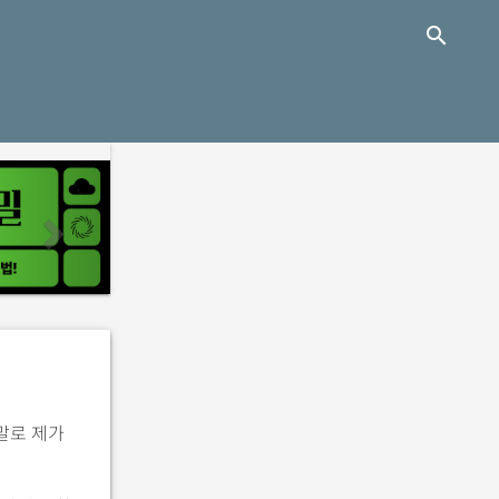
close
search
n
e
x
t
말로 제가