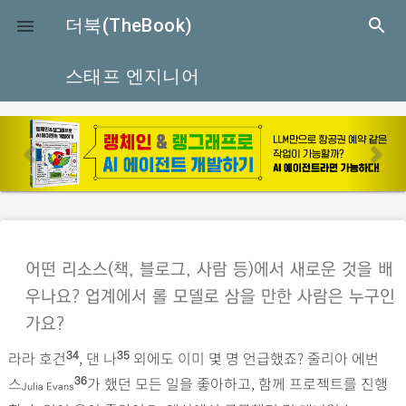
close
더북(TheBook)
search

스태프 엔지니어
p
n
r
e
e
x
v
t
i
o
어떤 리소스(책, 블로그, 사람 등)에서 새로운 것을 배
u
우나요? 업계에서 롤 모델로 삼을 만한 사람은 누구인
s
가요?
라라 호건
, 댄 나
외에도 이미 몇 명 언급했죠? 줄리아 에번
34
35
스
가 했던 모든 일을 좋아하고, 함께 프로젝트를 진행
36
Julia Evans