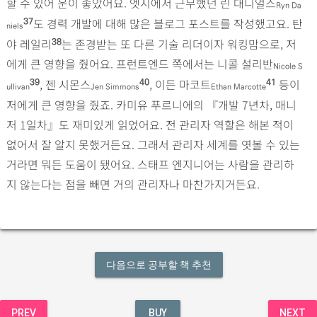
할 수 있어 운이 좋았어요. 엣시에서 근무했던 린 대니얼스
Ryn Da
도 경력 개발에 대해 많은 블로그 포스트를 작성했고요. 탄
37
niels
야 레일리
는 존경받는 또 다른 기술 리더이자 워킹맘으로, 저
38
에게 큰 영향을 줬어요. 프런트엔드 쪽에서는 니콜 설리반
Nicole S
, 젠 시몬스
, 이든 마코트
등이
39
40
41
ullivan
Jen Simmons
Ethan Marcotte
저에게 큰 영향을 줬죠. 카미유 푸르니에의 『개발 7년차, 매니
저 1일차』도 재미있게 읽었어요. 전 관리자 역할은 해본 적이
없어서 잘 알지 못했거든요. 그래서 관리자 세계를 엿볼 수 있는
거라면 뭐든 도움이 됐어요. 스태프 엔지니어는 사람을 관리하
지 않는다는 점을 빼면 거의 관리자나 마찬가지거든요.
다음으로 공부할 책 추천
PREV
BUY
NEXT