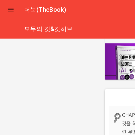

더북(TheBook)
모두의 깃&깃허브
p
r
e
v
i
o
u
s
CHAP
깃을 
란 무