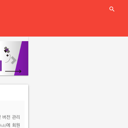
close
search
n
e
x
t
및 버전 관리
에 회원
Hub)