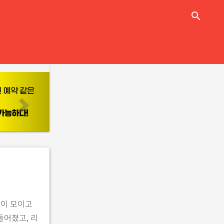
close
search
n
e
x
t
들이 모이고
들어졌고, 리