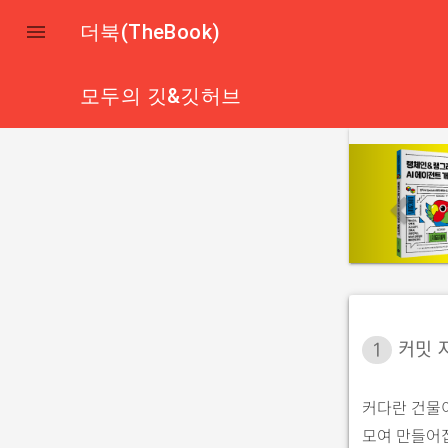

더북(TheBook)
모두의 깃&깃허브
p
r
e
v
i
o
u
1
커밋 
s
커다란 건물
모여 만들어집