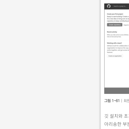
그림 1-61
| 회
깃 설치와 초
아리송한 부